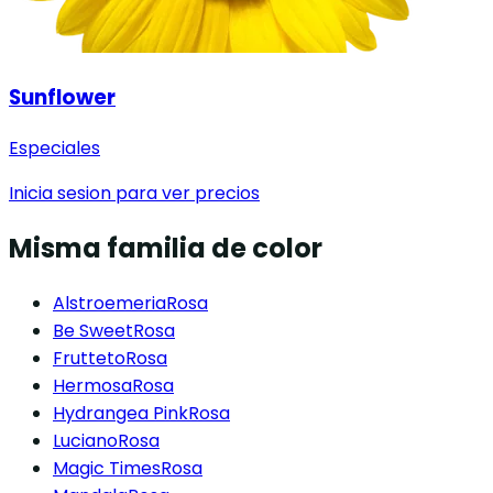
Sunflower
Especiales
Inicia sesion para ver precios
Misma familia de color
Alstroemeria
Rosa
Be Sweet
Rosa
Frutteto
Rosa
Hermosa
Rosa
Hydrangea Pink
Rosa
Luciano
Rosa
Magic Times
Rosa