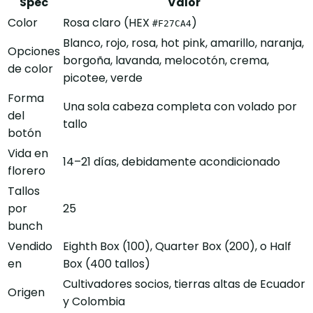
Spec
Valor
Color
Rosa claro (HEX
)
#F27CA4
Blanco, rojo, rosa, hot pink, amarillo, naranja,
Opciones
borgoña, lavanda, melocotón, crema,
de color
picotee, verde
Forma
Una sola cabeza completa con volado por
del
tallo
botón
Vida en
14–21 días, debidamente acondicionado
florero
Tallos
por
25
bunch
Vendido
Eighth Box (100), Quarter Box (200), o Half
en
Box (400 tallos)
Cultivadores socios, tierras altas de Ecuador
Origen
y Colombia