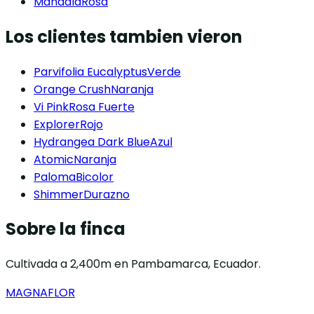
Mandala
Rosa
Los clientes tambien vieron
Parvifolia Eucalyptus
Verde
Orange Crush
Naranja
Vi Pink
Rosa Fuerte
Explorer
Rojo
Hydrangea Dark Blue
Azul
Atomic
Naranja
Paloma
Bicolor
Shimmer
Durazno
Sobre la finca
Cultivada a 2,400m en Pambamarca, Ecuador.
MAGNAFLOR