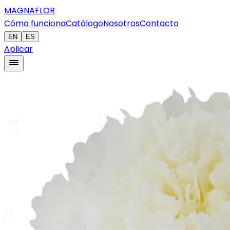
MAGNAFLOR
Cómo funciona
Catálogo
Nosotros
Contacto
EN
ES
Aplicar