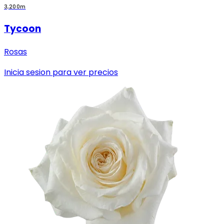
3,200m
Tycoon
Rosas
Inicia sesion para ver precios