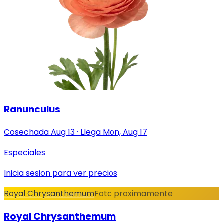
Ranunculus
Cosechada
Aug 13
·
Llega
Mon, Aug 17
Especiales
Inicia sesion para ver precios
Royal Chrysanthemum
Foto proximamente
Royal Chrysanthemum