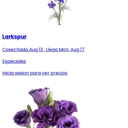
Larkspur
Cosechada
Aug 13
·
Llega
Mon, Aug 17
Especiales
Inicia sesion para ver precios