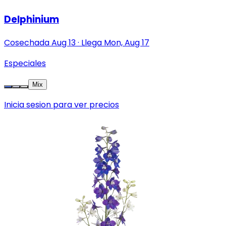
Delphinium
Cosechada
Aug 13
·
Llega
Mon, Aug 17
Especiales
Mix
Inicia sesion para ver precios