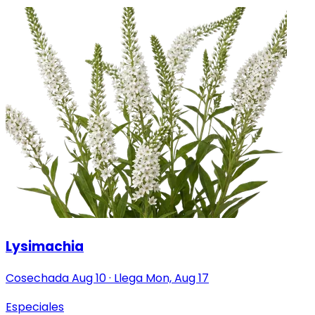
Lysimachia
Cosechada
Aug 10
·
Llega
Mon, Aug 17
Especiales