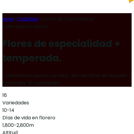
Inicio
>
Catálogo
>
Flores de Especialidad
Cultivadores socios
Flores de especialidad +
temporada.
Cultivadores socios curados · tierras altas de Ecuador y
Colombia
·
16 variedades
16
Variedades
10-14
Días de vida en florero
1,800-2,800
m
Altitud