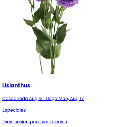
Lisianthus
Cosechada
Aug 13
·
Llega
Mon, Aug 17
Especiales
Inicia sesion para ver precios