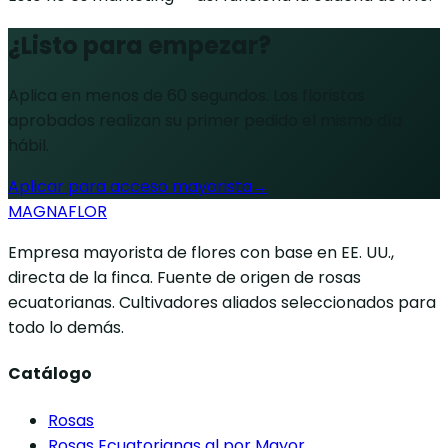
¿Listo para
empezar?
Aplica en menos de 60 segundos. Los floristas
aprobados realizan su primer pedido el mismo día
hábil.
Aplicar para acceso mayorista
→
MAGNAFLOR
Empresa mayorista de flores con base en EE. UU.,
directa de la finca. Fuente de origen de rosas
ecuatorianas. Cultivadores aliados seleccionados para
todo lo demás.
Catálogo
Rosas
Rosas Ecuatorianas al por Mayor