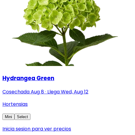
Hydrangea Green
Cosechada
Aug 8
·
Llega
Wed, Aug 12
Hortensias
Mini
Select
Inicia sesion para ver precios