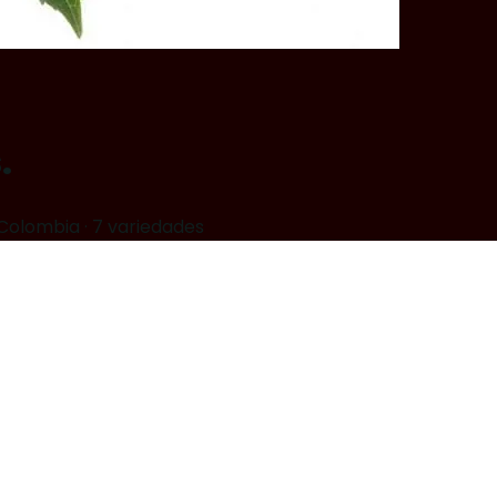
.
y Colombia
·
7 variedades