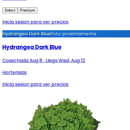
Select
Premium
Inicia sesion para ver precios
Hydrangea Dark Blue
Foto proximamente
Hydrangea Dark Blue
Cosechada
Aug 8
·
Llega
Wed, Aug 12
Hortensias
Inicia sesion para ver precios