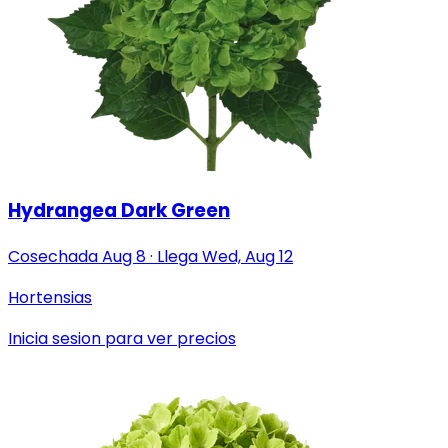
Hydrangea Dark Green
Cosechada
Aug 8
·
Llega
Wed, Aug 12
Hortensias
Inicia sesion para ver precios