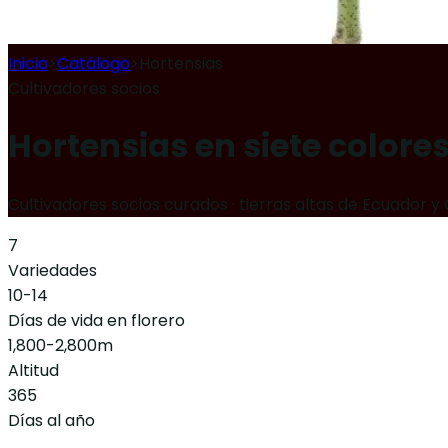
Inicio
>
Catálogo
>
Hortensias
Cultivadores socios
Hortensias en siete colores
Cultivadores socios curados · tierras altas de Ecuador 
7
Variedades
10-14
Días de vida en florero
1,800-2,800
m
Altitud
365
Días al año