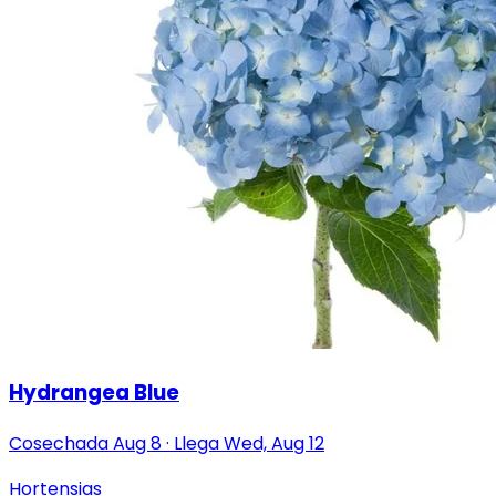
Hydrangea Blue
Cosechada
Aug 8
·
Llega
Wed, Aug 12
Hortensias