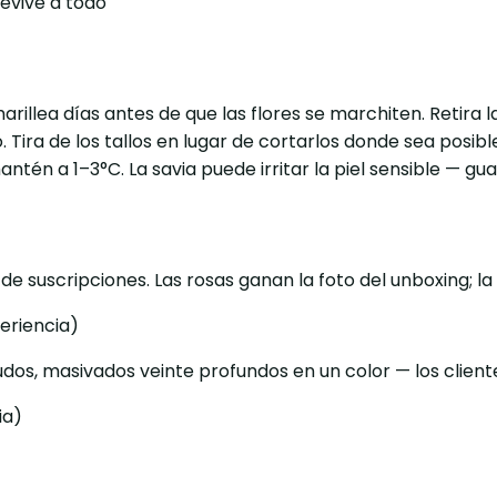
evive a todo
marillea días antes de que las flores se marchiten. Retira
ira de los tallos en lugar de cortarlos donde sea posible 
ntén a 1–3°C. La savia puede irritar la piel sensible — 
 de suscripciones. Las rosas ganan la foto del unboxing; 
periencia)
nudos, masivados veinte profundos en un color — los cliente
ia)