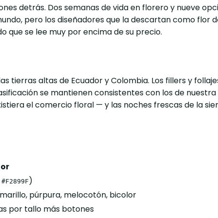
tones detrás. Dos semanas de vida en florero y nueve opc
ndo, pero los diseñadores que la descartan como flor d
do que se lee muy por encima de su precio.
s tierras altas de Ecuador y Colombia. Los fillers y folla
clasificación se mantienen consistentes con los de nuestr
stiera el comercio floral — y las noches frescas de la sie
lor
X
)
#F2899F
 amarillo, púrpura, melocotón, bicolor
rtas por tallo más botones