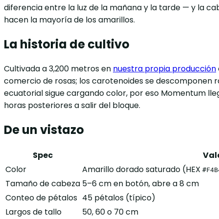
diferencia entre la luz de la mañana y la tarde — y la
hacen la mayoría de los amarillos.
La historia de cultivo
Cultivada a 3,200 metros en
nuestra propia producción
comercio de rosas; los carotenoides se descomponen rápi
ecuatorial sigue cargando color, por eso Momentum lleg
horas posteriores a salir del bloque.
De un vistazo
Spec
Val
Color
Amarillo dorado saturado (HEX
#F4B
Tamaño de cabeza
5–6 cm en botón, abre a 8 cm
Conteo de pétalos
45 pétalos (típico)
Largos de tallo
50, 60 o 70 cm