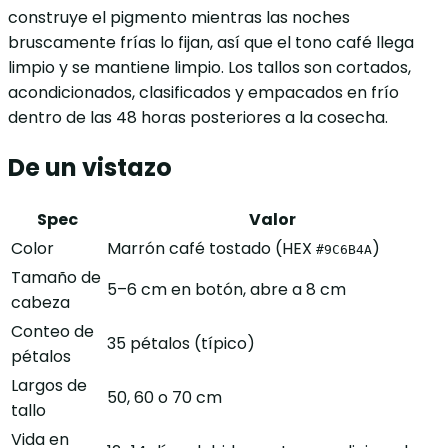
construye el pigmento mientras las noches
bruscamente frías lo fijan, así que el tono café llega
limpio y se mantiene limpio. Los tallos son cortados,
acondicionados, clasificados y empacados en frío
dentro de las 48 horas posteriores a la cosecha.
De un vistazo
Spec
Valor
Color
Marrón café tostado (HEX
)
#9C6B4A
Tamaño de
5–6 cm en botón, abre a 8 cm
cabeza
Conteo de
35 pétalos (típico)
pétalos
Largos de
50, 60 o 70 cm
tallo
Vida en