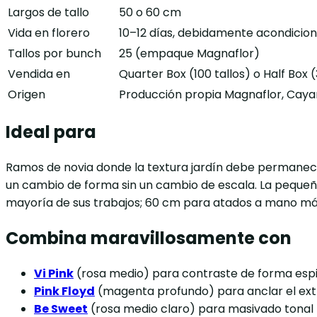
Largos de tallo
50 o 60 cm
Vida en florero
10–12 días, debidamente acondicio
Tallos por bunch
25 (empaque Magnaflor)
Vendida en
Quarter Box (100 tallos) o Half Box (
Origen
Producción propia Magnaflor, Caya
Ideal para
Ramos de novia donde la textura jardín debe permanec
un cambio de forma sin un cambio de escala. La pequeñ
mayoría de sus trabajos; 60 cm para atados a mano más
Combina maravillosamente con
Vi Pink
(rosa medio) para contraste de forma esp
Pink Floyd
(magenta profundo) para anclar el ex
Be Sweet
(rosa medio claro) para masivado tonal