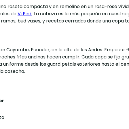
n una roseta compacta y en remolino en un rosa-rose vívi
rmales de
Vi Pink
. La cabeza es la más pequeña en nuestra g
n ramos, bud vases, y recetas cerradas donde una copa
en Cayambe, Ecuador, en lo alto de los Andes. Empacar 6
noches frías andinas hacen cumplir. Cada capa se fija g
sa uniforme desde los guard petals exteriores hasta el cen
la cosecha.
or
ta